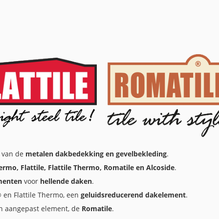
, van de
metalen dakbedekking en gevelbekleding
.
hermo, Flattile, Flattile Thermo, Romatile en Alcoside
.
menten
voor
hellende daken
.
e® en Flattile Thermo, een
geluidsreducerend dakelement
.
n aangepast element, de
Romatile
.