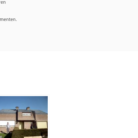
ren
ementen.