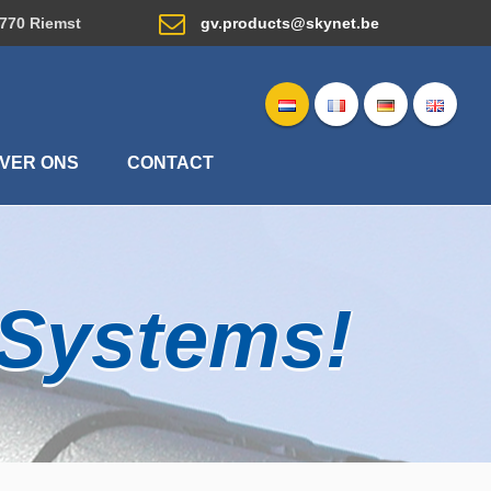
3770 Riemst
gv.products@skynet.be
VER ONS
CONTACT
g Systems!